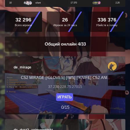
10
silent
17 370
2.20
32 296
26
336 376
Всего игроков
Игроков за 24 часа
Убийств в голову
Общий онлайн
4
/
33
de_mirage
CS2 MIRAGE [!GLOVES] [!WS] [!KNIFE] CS2.ANI..
37.230.228.75:27015
ИГРАТЬ
0/15