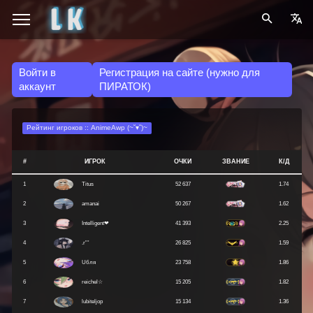
Войти в
Регистрация на сайте (нужно для
аккаунт
ПИРАТОК)
Рейтинг игроков :: AnimeAwp (~˘▾˘)~
#
ИГРОК
ОЧКИ
ЗВАНИЕ
К/Д
1
Titus
52 637
1.74
2
amanai
50 267
1.62
3
Intelligent❤
41 393
2.25
4
.r'''
26 825
1.59
5
Uбля
23 758
1.86
6
reichel☆
15 205
1.82
7
lubiteljop
15 134
1.36