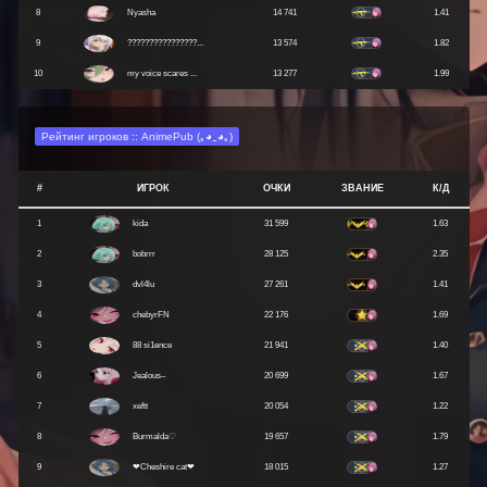
8
Nyasha
14 741
1.41
9
????????????????...
13 574
1.82
10
my voice scares ...
13 277
1.99
Рейтинг игроков :: AnimePub (｡◕‿◕｡)
#
ИГРОК
ОЧКИ
ЗВАНИЕ
К/Д
1
kida
31 599
1.63
2
bobrrr
28 125
2.35
3
dvl4lu
27 261
1.41
4
chebyrFN
22 176
1.69
5
88 si1ence
21 941
1.40
6
Jealous–
20 699
1.67
7
xeftt
20 054
1.22
8
Burmalda♡
19 657
1.79
9
❤︎Cheshire cat❤
18 015
1.27